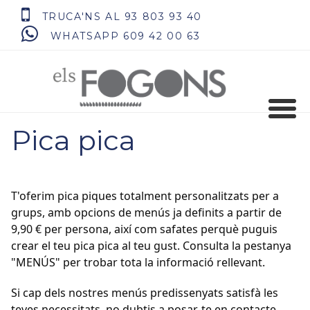
TRUCA'NS AL 93 803 93 40
WHATSAPP 609 42 00 63
Pica pica
T'oferim pica piques totalment personalitzats per a
grups, amb opcions de menús ja definits a partir de
9,90 € per persona, així com safates perquè puguis
crear el teu pica pica al teu gust. Consulta la pestanya
"MENÚS" per trobar tota la informació rellevant.
Si cap dels nostres menús predissenyats satisfà les
teves necessitats, no dubtis a posar-te en contacte