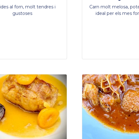
des al forn, molt tendres i
Carn molt melosa, pote
gustoses
ideal per els mes f