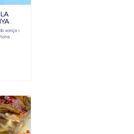
 LA
NYA
b xoriço i
ntons