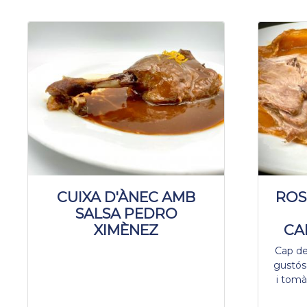
CUIXA D'ÀNEC AMB
ROS
SALSA PEDRO
XIMÈNEZ
CA
Cap de
gustós
i tom