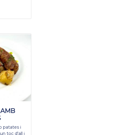
 AMB
S
b patates i
un toc d'all i