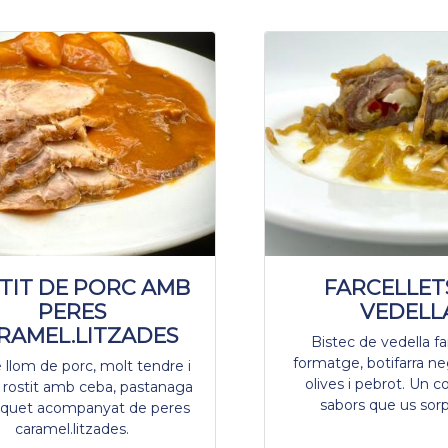
TIT DE PORC AMB
FARCELLET
PERES
VEDELL
RAMEL.LITZADES
Bistec de vedella f
formatge, botifarra ne
 llom de porc, molt tendre i
olives i pebrot. Un c
 rostit amb ceba, pastanaga
sabors que us sorp
àquet acompanyat de peres
caramel.litzades.