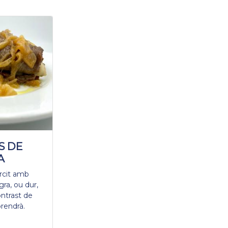
S DE
A
arcit amb
gra, ou dur,
ontrast de
rendrà.