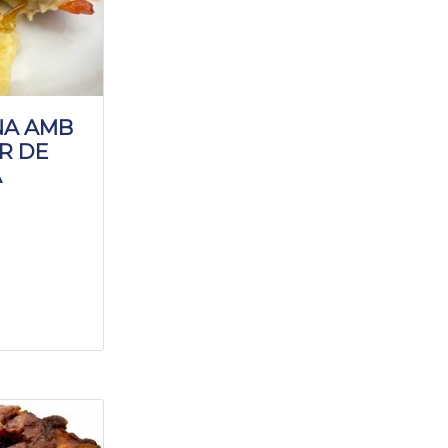
INA AMB
R DE
A