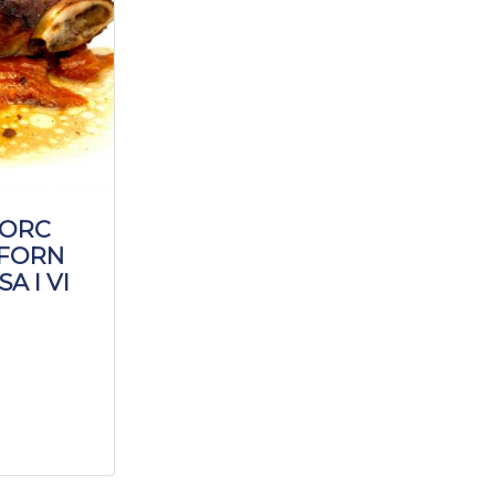
PORC
 FORN
A I VI