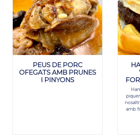
PEUS DE PORC
HA
OFEGATS AMB PRUNES
I PINYONS
FOR
Ham
pique
nosaltr
amb fo