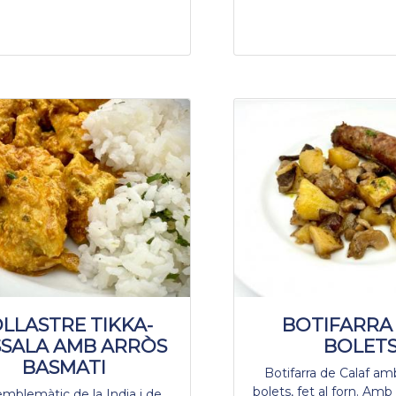
LLASTRE TIKKA-
BOTIFARRA
SALA AMB ARRÒS
BOLET
BASMATI
Botifarra de Calaf am
bolets, fet al forn. Amb 
emblemàtic de la India i de